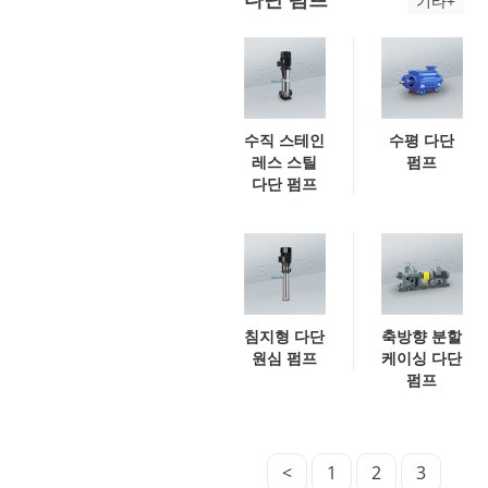
기타+
수직 스테인
수평 다단
레스 스틸
펌프
다단 펌프
침지형 다단
축방향 분할
원심 펌프
케이싱 다단
펌프
<
1
2
3