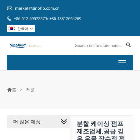

market@sinoflo.com.cn
+86-512-69572579/ +86-13812664269

한국어


Toggl
>
제품
홈

더 많은 제품
분할 케이싱 펌프
제조업체,공급 깊
은 우물 잠수정 펌