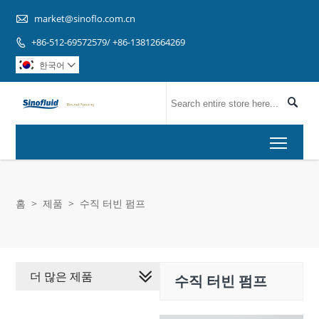

market@sinoflo.com.cn
+86-512-69572579/ +86-13812664269

한국어


Toggl
홈
>
제품
>
수직 터빈 펌프
더 많은 제품
수직 터빈 펌프