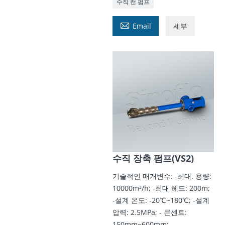
수직 캔 펌프

Email
세부
수직 장축 펌프(VS2)
기술적인 매개변수: -최대. 용량:
10000m³/h; -최대 헤드: 200m;
-설계 온도: -20℃~180℃; -설계
압력: 2.5MPa; - 콘센트:
150mm~600mm;