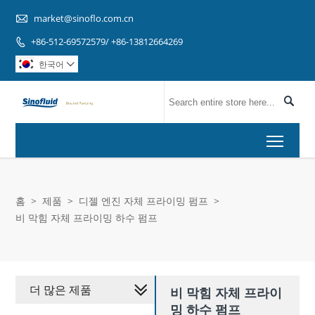

market@sinoflo.com.cn
+86-512-69572579/ +86-13812664269

한국어


Toggl
홈
>
제품
>
디젤 엔진 자체 프라이밍 펌프
>
비 막힘 자체 프라이밍 하수 펌프
더 많은 제품
비 막힘 자체 프라이
밍 하수 펌프