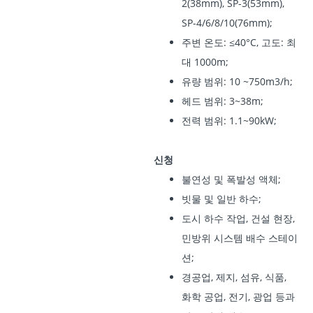
2(38mm), SP-3(53mm),
SP-4/6/8/10(76mm);
주변 온도: ≤40°C, 고도: 최
대 1000m;
유량 범위: 10 ~750m3/h;
헤드 범위: 3~38m;
전력 범위: 1.1~90kW;
신청
불연성 및 폭발성 액체;
빗물 및 일반 하수;
도시 하수 작업, 건설 현장,
민방위 시스템 배수 스테이
션;
경공업, 제지, 섬유, 식품,
화학 공업, 전기, 광업 등과