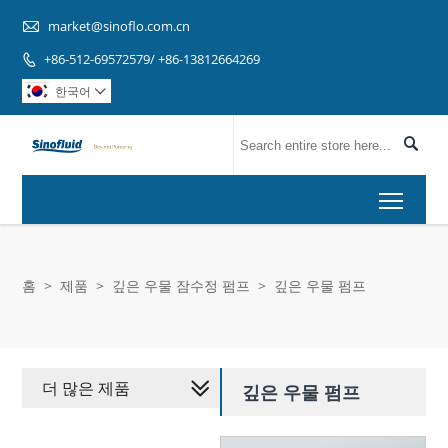

market@sinoflo.com.cn
+86-512-69572579/ +86-13812664269

한국어


Toggl
홈
>
제품
>
깊은 우물 잠수정 펌프
>
깊은 우물 펌프
더 많은 제품
깊은 우물 펌프