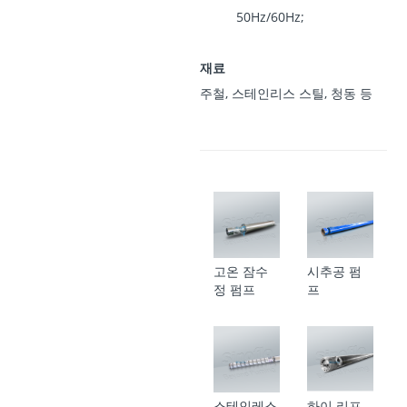
50Hz/60Hz;
재료
주철, 스테인리스 스틸, 청동 등
고온 잠수
시추공 펌
정 펌프
프
스테인레스
하이 리프