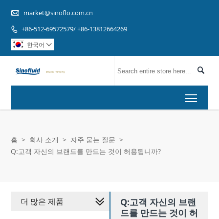

market@sinoflo.com.cn
+86-512-69572579/ +86-13812664269

한국어


Toggl
홈
>
회사 소개
>
자주 묻는 질문
>
Q:고객 자신의 브랜드를 만드는 것이 허용됩니까?
더 많은 제품
Q:고객 자신의 브랜
드를 만드는 것이 허