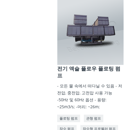
전기 액슬 플로우 플로팅 펌
프
- 모든 물 속에서 떠다닐 수 있음 - 저
전압, 중전압, 고전압 사용 가능
-50Hz 및 60Hz 옵션 - 용량:
~25m3/s; -머리: ~26m;
플로팅 펌프
관형 펌프
잠수 펌프
잠수형 프로펠러 펌프