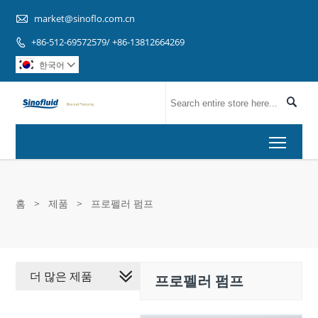

market@sinoflo.com.cn
+86-512-69572579/ +86-13812664269

한국어


Toggl
홈
>
제품
>
프로펠러 펌프
더 많은 제품
프로펠러 펌프