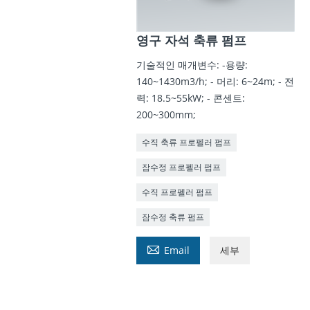
영구 자석 축류 펌프
기술적인 매개변수: -용량:
140~1430m3/h; - 머리: 6~24m; - 전
력: 18.5~55kW; - 콘센트:
200~300mm;
수직 축류 프로펠러 펌프
잠수정 프로펠러 펌프
수직 프로펠러 펌프
잠수정 축류 펌프

Email
세부