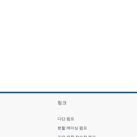
링크
다단 펌프
분할 케이싱 펌프