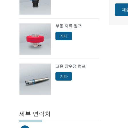
제
부동 축류 펌프
기타
고온 잠수정 펌프
기타
세부 연락처