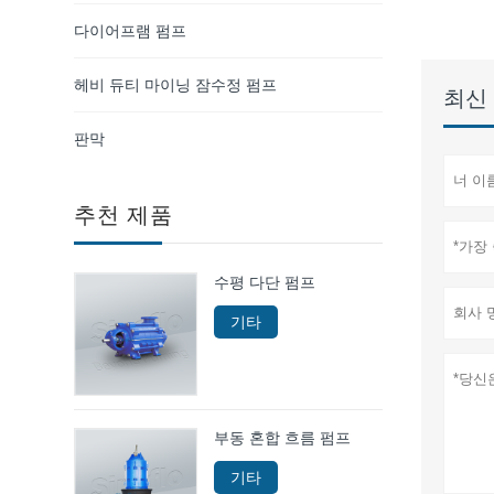
다이어프램 펌프
헤비 듀티 마이닝 잠수정 펌프
최신 
판막
추천 제품
수평 다단 펌프
기타
부동 혼합 흐름 펌프
기타