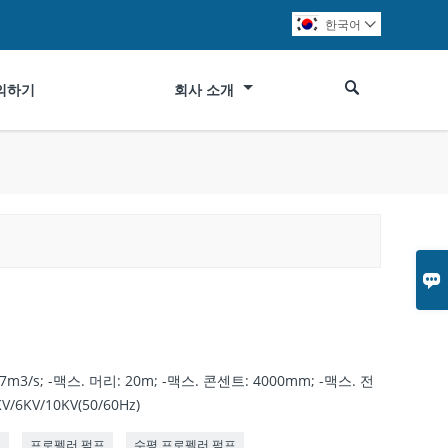
한국어


의하기
회사 소개

/s; -맥스. 머리: 20m; -맥스. 콘센트: 4000mm; -맥스. 전
V/6KV/10KV(50/60Hz)
프
프로펠러 펌프
수평 프로펠러 펌프