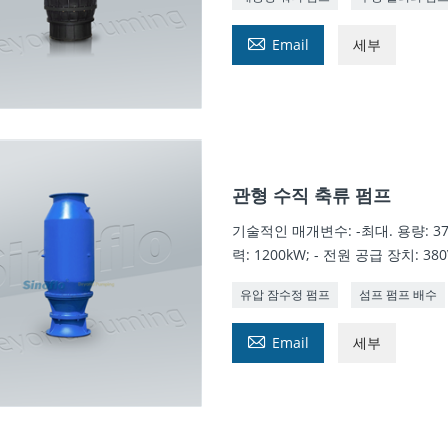

Email
세부
관형 수직 축류 펌프
기술적인 매개변수: -최대. 용량: 37m3
력: 1200kW; - 전원 공급 장치: 380V
유압 잠수정 펌프
섬프 펌프 배수

Email
세부