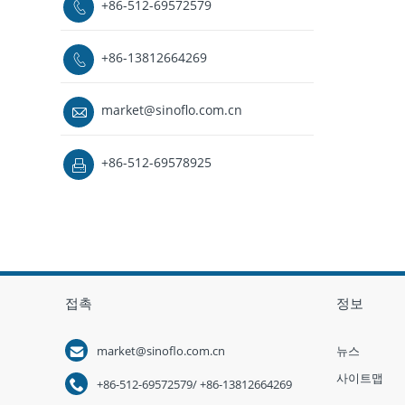
+86-512-69572579

+86-13812664269

market@sinoflo.com.cn

+86-512-69578925

접촉
정보

market@sinoflo.com.cn
뉴스
사이트맵

+86-512-69572579/ +86-13812664269