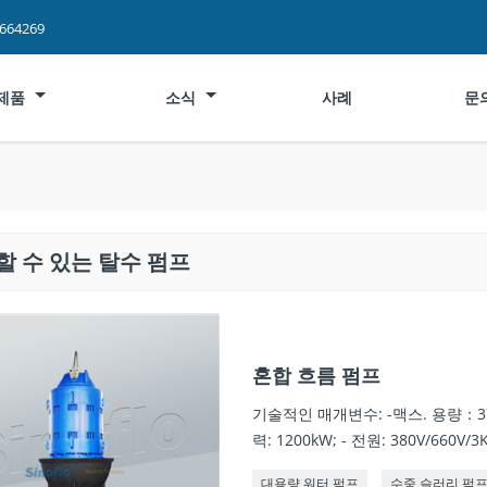
2664269
제품
소식
사례
문
할 수 있는 탈수 펌프
혼합 흐름 펌프
기술적인 매개변수: -맥스. 용량：37m3
력: 1200kW; - 전원: 380V/660V/3K
대용량 워터 펌프
수중 슬러리 펌