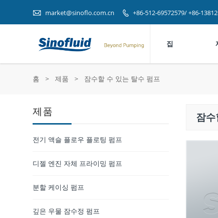

market@sinoflo.com.cn
+86-512-69572579/ +86-1381

집
홈
>
제품
>
잠수할 수 있는 탈수 펌프
제품
잠수
전기 액슬 플로우 플로팅 펌프
디젤 엔진 자체 프라이밍 펌프
분할 케이싱 펌프
깊은 우물 잠수정 펌프